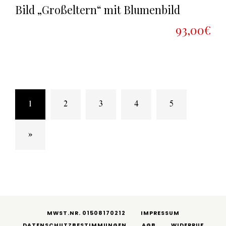
Bild „Großeltern“ mit Blumenbild
93,00€
(current)
1
2
3
4
5
»
MWST.NR. 01508170212
IMPRESSUM
DATENSCHUTZBESTIMMUNGEN
AGB
WIDERRUF