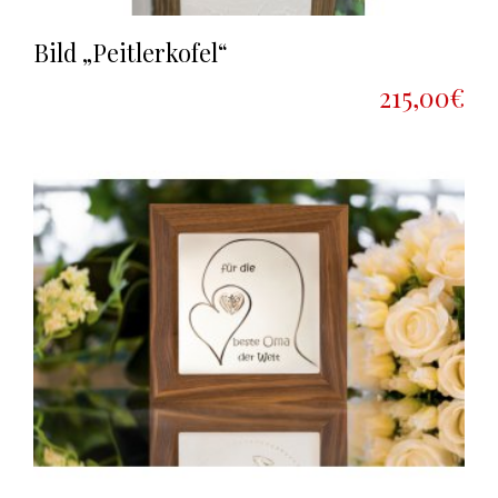
Bild „Peitlerkofel“
215,00€