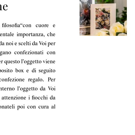
ne
 filosofia“con cuore e
ntale importanza, che
 da noi e scelti da Voi per
ngano confezionati con
er questo l’oggetto viene
osito box e di seguito
onfezione regalo. Per
interno l’oggetto da Voi
 attenzione i fiocchi da
onateli poi con cura al