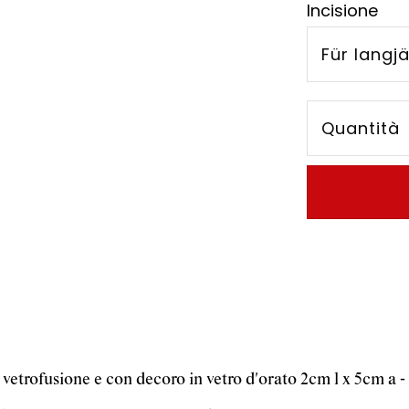
Incisione
Für langj
Quantità
etrofusione e con decoro in vetro d'orato 2cm l x 5cm a - 