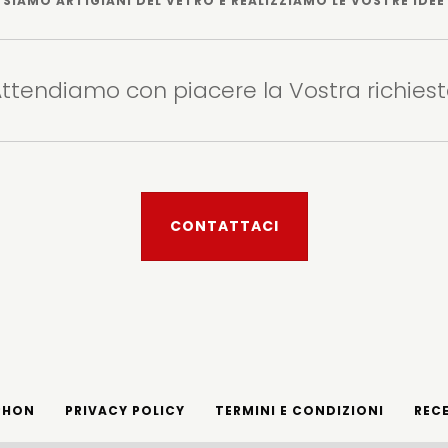
SIAMO ARTIGIANI DEL VETRO E REALIZZIAMO LE VOSTRE IDEE
ttendiamo con piacere la Vostra richies
CONTATTACI
PHON
PRIVACY POLICY
TERMINI E CONDIZIONI
REC