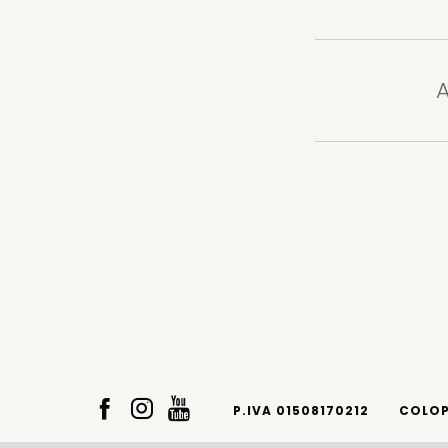
A
P.IVA 01508170212
COLO