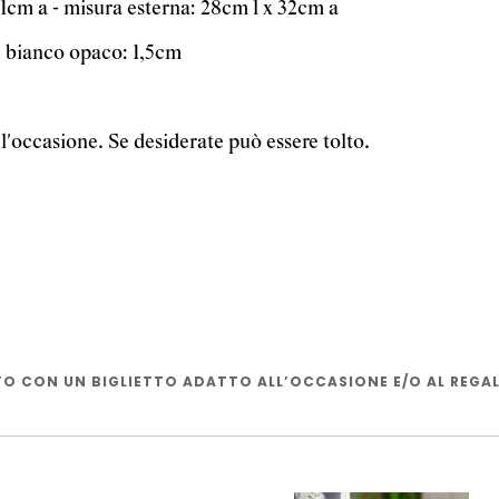
11cm a - misura esterna: 28cm l x 32cm a
e bianco opaco: 1,5cm
all'occasione. Se desiderate può essere tolto.
 CON UN BIGLIETTO ADATTO ALL’OCCASIONE E/O AL REGA